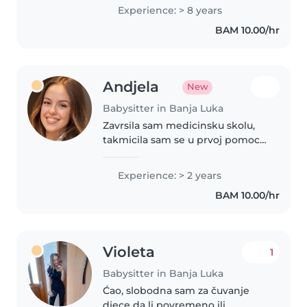
organizujem i brinem se o vašim
Experience: > 8 years
malenima. Moje deca su odrasla,
BAM 10.00/hr
pa sam sada u potpunosti
posvećena vašim..
Andjela
New
Babysitter in Banja Luka
Zavrsila sam medicinsku skolu,
takmicila sam se u prvoj pomoci,
nastavnik sam engleskog jezika i
iza sebe imam dugogodisnji rad
Experience: > 2 years
s djecom i ucenjem novog jezika.
BAM 10.00/hr
Strpljiva sam i kreativna,..
Violeta
1
Babysitter in Banja Luka
Ćao, slobodna sam za čuvanje
djece da li povremeno ili