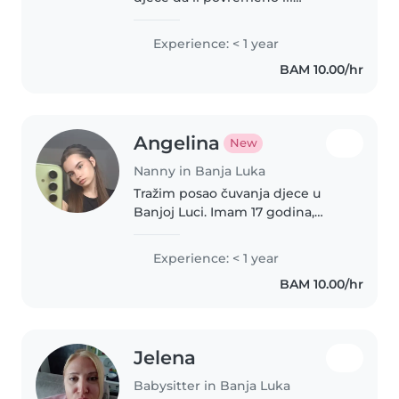
zastalno.
Experience: < 1 year
BAM 10.00/hr
Angelina
New
Nanny in Banja Luka
Tražim posao čuvanja djece u
Banjoj Luci. Imam 17 godina,
odgovorna sam, strpljiva i volim
provoditi vrijeme s djecom.
Experience: < 1 year
Mogu pomoći u igri, učenju i brizi
BAM 10.00/hr
o djetetu. Dostpuna sam po..
Jelena
Babysitter in Banja Luka