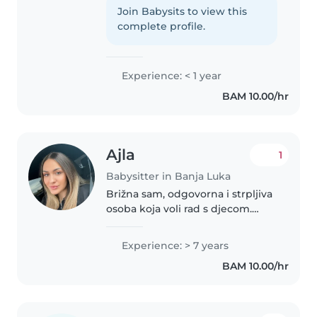
nacin i imam iskustva željela bi
Join Babysits to view this
da budem dadilja i spremna sam
complete profile.
da se maksimalno posvetim..
Experience: < 1 year
BAM 10.00/hr
Ajla
1
Babysitter in Banja Luka
Brižna sam, odgovorna i strpljiva
osoba koja voli rad s djecom.
Lako ostvarujem povjerenje i
trudim se da djeca uz mene
Experience: > 7 years
budu sigurna, opuštena i
BAM 10.00/hr
nasmijana. Volim igru, kreativne
aktivnosti..