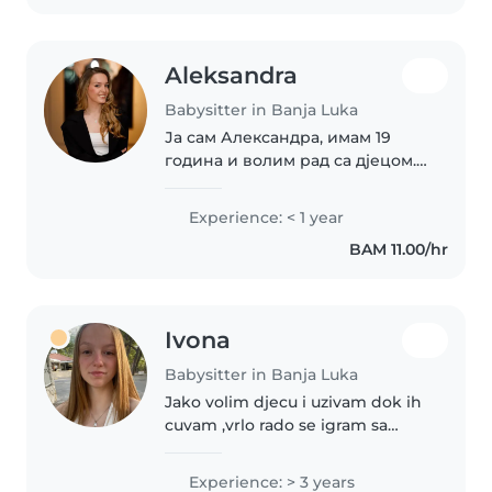
Aleksandra
Babysitter in Banja Luka
Ја сам Александра, имам 19
година и волим рад са дјецом.
Одговорна сам, ведра и
стрпљива са дјецом. Пажљива
Experience: < 1 year
сам и трудим се да пружим
BAM 11.00/hr
дјетету сигурност и лијепо
окружење за игру и..
Ivona
Babysitter in Banja Luka
Jako volim djecu i uzivam dok ih
cuvam ,vrlo rado se igram sa
dosta iskustva jer imam puno
mladjih rodjaka koje sam cuvala
Experience: > 3 years