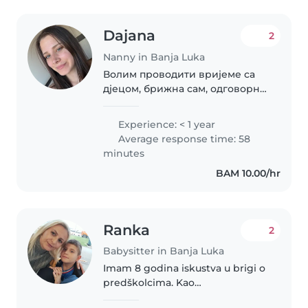
Dajana
2
Nanny in Banja Luka
Волим проводити вријеме са
дјецом, брижна сам, одговорна
и стрпљива. Можемо
проводити вријеме напољу,
Experience: < 1 year
код Вас у кући или код мене.
Average response time: 58
Флексибилна сам са радним
minutes
временом.
BAM 10.00/hr
Ranka
2
Babysitter in Banja Luka
Imam 8 godina iskustva u brigi o
predškolcima. Kao
ekonomistkinja, volim da