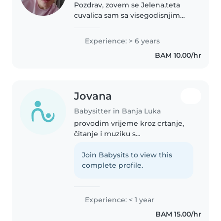
Pozdrav, zovem se Jelena,teta
cuvalica sam sa visegodisnjim
iskustvom u cuvanju djece
razlicitog uzrasta(bez kucnih
Experience: > 6 years
poslova), a pogotovo jaslickog i
BAM 10.00/hr
predskolskog uzrasta.
Odgovorna,brizna..
Jovana
Babysitter in Banja Luka
provodim vrijeme kroz crtanje,
čitanje i muziku s
predškolarcima i mlađim
školarcima. Stručna sam u
Join Babysits to view this
кућним poslovima i kućnim
complete profile.
ljubimcima, a rado pomažem i pri
domaćoj zadaći.
Experience: < 1 year
BAM 15.00/hr