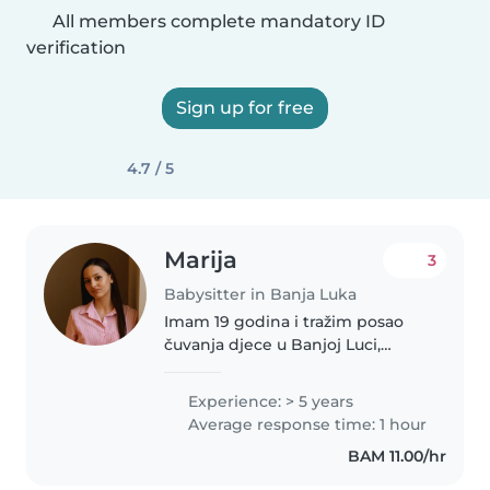
All members complete mandatory ID
verification
Sign up for free
4.7 / 5
Marija
3
Babysitter in Banja Luka
Imam 19 godina i tražim posao
čuvanja djece u Banjoj Luci,
prvenstveno na nekoliko sati
dnevno (oko 4-5 sati). Odgovorna
Experience: > 5 years
sam, strpljiva i brižna osoba. Moj
Average response time: 1 hour
angažman bi obuhvatao
BAM 11.00/hr
preuzimanje..