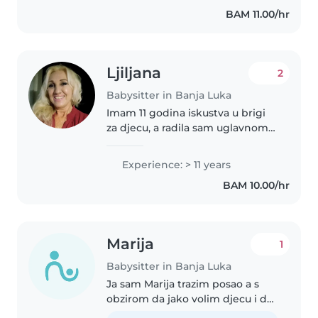
po citave dane i nikad nam nije
BAM 11.00/hr
bilo dosadno od igre jer..
Ljiljana
2
Babysitter in Banja Luka
Imam 11 godina iskustva u brigi
za djecu, a radila sam uglavnom
sa malom djecom. Imam
diplomu i volim raditi sa djecom.
Experience: > 11 years
Moje djecu volim čitati, učiti
BAM 10.00/hr
jezike, slušati glazbu i igrati..
Marija
1
Babysitter in Banja Luka
Ja sam Marija trazim posao a s
obzirom da jako volim djecu i da
imam 3 braće i sestara na neki